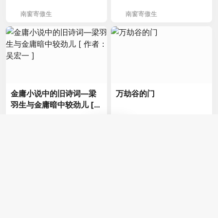
南窗寄傲生
南窗寄傲生
金庸小说中的旧诗词—梁
万劫谷的门
羽生与金庸暗中较劲儿 [
作者：吴宏一 ]
金庸江湖
南窗寄傲生
Copyright © 2004-2026
金庸江湖
. Designed by
nicetheme
.
关于我们
|
金庸江湖主站
|
金庸江湖论坛
|
金庸专题