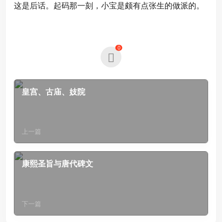
这是后话。起码那一刻，小宝是颇有点张生的做派的。
0
皇宫、古庙、妓院
上一篇
康熙圣旨与唐代碑文
下一篇