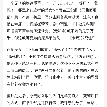
一个无形的铁锤重重击了一记，……心道：‘我死了，我
死了！哪里来的这样的美女？’”而在王实甫《元曲西厢
记》第一本第一折里，写张生到普救寺游玩（注意！也
是在寺庙），偶遇崔莺莺，剧中写道：“[末做见科]呀！
正撞着五百年前风流业冤。[元和令]颠不刺的见了万
千，似这般可喜娘的庞儿罕曾见。……[末云]我死也!”
遇见美女，“小无赖”喊道：“我死了！”而酸秀才也云：
“我死也！”，不知道金庸是否有意模仿，但两者联想，
倒会使人感到一种反讽的味道。这种下意识的感觉和冲
口而出的语言，使得两种文化教养，两个阶层的人在人
性上站到了同一位置。雅（张生）与俗（小宝）的界限
在此刻被突然消解了。
但片刻之后，小无懒采取的依旧是单刀直入、死缠烂打
的方式，而书生却是迂回行事，羁绊于礼数了。当然，