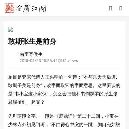
敢期张生是前身
南窗寄傲生
2015-08-23 15:55:42
7,981 views
题目是套宋代诗人王禹稱的一句诗：“本与乐天为后进,
敢期子美是前身”，改字而取它的字面意思。这里要谈的
是“韦小宝这小家伙”，怎么会把他和书剑飘零的张生张
君瑞扯到一起呢？
先引两段文字。一段是《鹿鼎记》第二十二回，小宝在
少林寺外初见阿珂，“不由得心中突的一跳，胸口宛如被