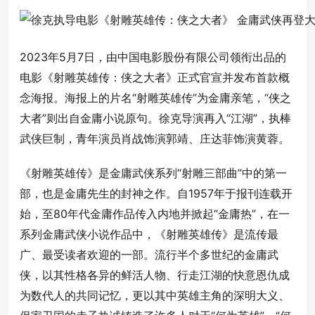
2023年5月7日，由中国电影股份有限公司领衔出品的
电影《射雕英雄传：侠之大者》正式官宣并发布首款概
念海报。海报上的片名“射雕英雄传”为金庸亲笔，“侠之
大者”则出自金庸小说原句。徐克导演再入“江湖”，执棒
武侠巨制，青年演员肖战饰演郭靖、庄达菲饰演黄蓉。
《射雕英雄传》是金庸武侠系列“射雕三部曲”中的第一
部，也是金庸先生的封神之作。自1957年于报刊连载开
始，至80年代金庸作品传入内地并掀起“金庸热”，在一
系列金庸武侠小说作品中，《射雕英雄传》是流传最
广、最受读者欢迎的一部。流行半个多世纪的金庸武
侠，以其性格各异的鲜活人物、行走江湖的快意恩仇成
为数代人的共同记忆，更以其中英雄主角的深明大义、