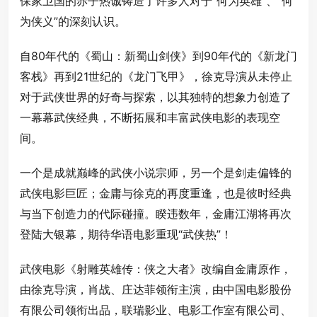
保家卫国的赤子热诚铸造了许多人对于“何为英雄”、“何
为侠义”的深刻认识。
自80年代的《蜀山：新蜀山剑侠》到90年代的《新龙门
客栈》再到21世纪的《龙门飞甲》，徐克导演从未停止
对于武侠世界的好奇与探索，以其独特的想象力创造了
一幕幕武侠经典，不断拓展和丰富武侠电影的表现空
间。
一个是成就巅峰的武侠小说宗师，另一个是剑走偏锋的
武侠电影巨匠；金庸与徐克的再度重逢，也是彼时经典
与当下创造力的代际碰撞。睽违数年，金庸江湖将再次
登陆大银幕，期待华语电影重现“武侠热”！
武侠电影《射雕英雄传：侠之大者》改编自金庸原作，
由徐克导演，肖战、庄达菲领衔主演，由中国电影股份
有限公司领衔出品，联瑞影业、电影工作室有限公司、