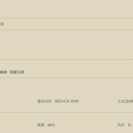
2 日
书购销
琅嬛玉洞
最后访问
2025-4-21 10:03
上次活动
银两
6413
内力
11