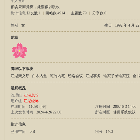
个人签名
酌贪泉而觉爽，处涸辙以犹欢
统计信息
好友数 1
|
回帖数 4914
|
主题数 79
|
分享数 0
庸
性别
女
生日
1992 年 4 月 2
勋章
管理以下版块
江湖聚义厅
白衣内堂
斑竹内宅
经略会议
江湖事务
谁家子弟谁家院
金
江
活跃概况
管理组
江湖总管
用户组
江湖经略
在线时间
11680 小时
注册时间
2007-6-3 14:06
上次发表时间
2024-4-26 22:00
所在时区
使用系统默认
统计信息
已用空间
0 B
积分
1463