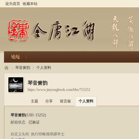
设为首页
收藏本站
论坛
琴音箫韵
个人资料
琴音箫韵
https://www.jinyongbook.com/bbs/?15252
金
›
›
主题
分享
留言板
个人资料
琴音箫韵
(UID: 15252)
邮箱状态
已验证
自定义头衔
执行经略领琅嬛学士