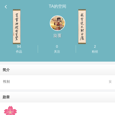
TA的空间
旋覆
94
0
2
作品
关注
粉丝
简介
性别
女
勋章