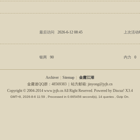
最后访问
2026-6-12 08:45
上次活动
银两
90
内力
0
Archiver
|
Sitemap
|
金庸江湖
金庸迷QQ群：48569383 | 站方邮箱: jinyong@jyjh.cn
Copyright © 2004-2014 www.jyjh.cn All Right Reserved. Powered by Discuz!
X3.4
GMT+8, 2026-8-6 11:59
, Processed in 0.665456 second(s), 14 queries , Gzip On.