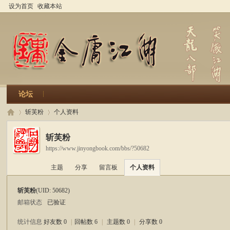
设为首页
收藏本站
论坛
斩芙粉
个人资料
斩芙粉
https://www.jinyongbook.com/bbs/?50682
金
›
›
主题
分享
留言板
个人资料
斩芙粉
(UID: 50682)
邮箱状态
已验证
统计信息
好友数 0
|
回帖数 6
|
主题数 0
|
分享数 0